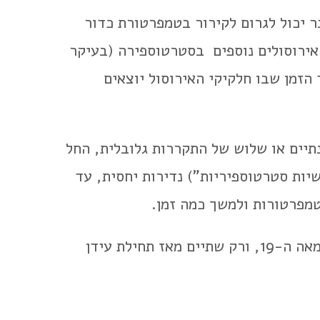
יכול לגרום לקירור בטמפרטורת כדור
אירוסולים נוספים בסטרטוספירה (בעיקר
הזמן שבו חלקיקי האירוסול יוצאים
 חזקה המגיעה לסטרטוספירה כמו Pinatubo בשנת 1991 תוביל לשנתיים או שלוש של התקררות גלובלית, החל
יות סטרטוספיריות") נדירות יחסית, עד
הטמפרטורות ולמשך כמה זמן.
כפי שניתן לראות מהאיור, היו רק כ-10 התפרצויות סטרטוספיריות גדולות (מתועדות) מאז סוף המאה ה-19, ורק שתיים מאז תחילת עידן