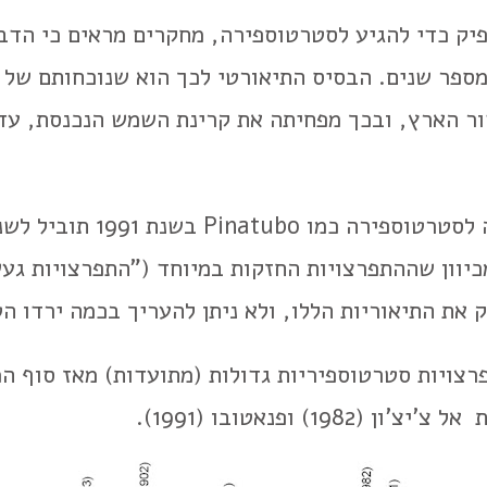
 כדי להגיע לסטרטוספירה, מחקרים מראים כי הדבר 
ספר שנים. הבסיס התיאורטי לכך הוא שנוכחותם של 
ר הארץ, ובכך מפחיתה את קרינת השמש הנכנסת, עד 
משערים, כי התפרצות געשית
יוון שההתפרצויות החזקות במיוחד ("התפרצויות געש
ק את התיאוריות הללו, ולא ניתן להעריך בכמה ירדו 
) ופנאטובו (1991).