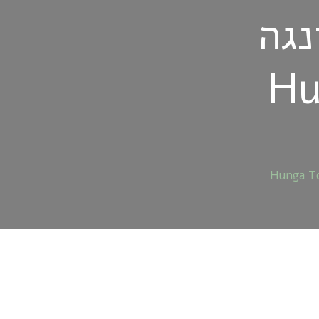
נגה
ות
רצות
ה
15.1
H
T