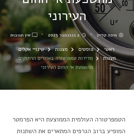
העירוני
ON
מיכה קליין
2 בנובמבר 2023
אין תגובות
מדידו
ראשי
פוסטים
מצגות
שינויי אקלים
טמפרט
מצגות
מדידות טמפרטורה באזורים הרחוקים
באזור
הרחוק
מהשפעת אי החום העירוני
מהשפ
אי
החום
העירונ
הטמפרטורה העולמית הממוצעת היא הפרמטר
המופיע ברוב הגרפים המתארים את השתנות